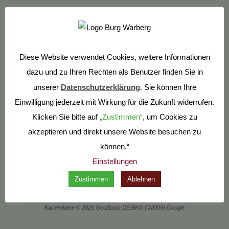
Anreise
Diese Website verwendet Cookies, weitere Informationen
dazu und zu Ihren Rechten als Benutzer finden Sie in
unserer
Datenschutzerklärung
. Sie können Ihre
Einwilligung jederzeit mit Wirkung für die Zukunft widerrufen.
Standort Warberg
Klicken Sie bitte auf
„Zustimmen“
, um Cookies zu
Burg Warberg e.V.
akzeptieren und direkt unsere Website besuchen zu
An der Burg 3
können.“
38378 Warberg
Einstellungen
Zustimmen
Ablehnen
Kartendaten © 2025 GeoBasis-DE/BKG (©2009),Google